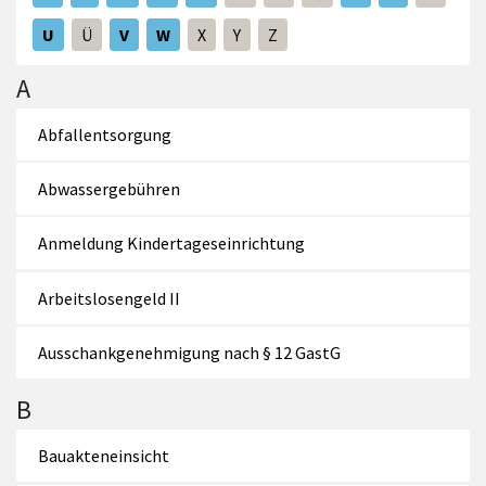
U
Ü
V
W
X
Y
Z
A
Abfallentsorgung
Abwassergebühren
Anmeldung Kindertageseinrichtung
Arbeitslosengeld II
Ausschankgenehmigung nach § 12 GastG
B
Bauakteneinsicht