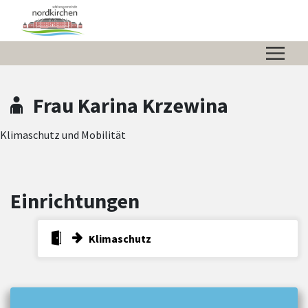
Zum Hauptinhalt springen
Zum Header
Zum Hauptinhalt
Zum Footer
Frau Karina Krzewina
Klimaschutz und Mobilität
Einrichtungen
Klimaschutz