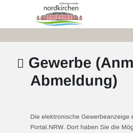
Zum Hauptinhalt springen
Zum Header
Zum Hauptinhalt
Zum Footer
Gewerbe (Anm
Abmeldung)
Die elektronische Gewerbeanzeige er
Portal.NRW. Dort haben Sie die Mög