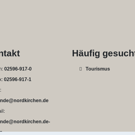
ntakt
Häufig gesuch
n:
02596-917-0
Tourismus
x:
02596-917-1
:
nde@nordkirchen.de
il:
nde@nordkirchen.de-
de